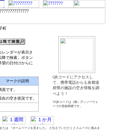
子町
カレンダーが表示さ
以降で検索」ボタン
希望の日付けからに
QRコードにアクセスし
マークの説明
て、携帯電話からも各都道
府県の施設の空き情報を調
満員です。
べよう！
現在の空き状況です。
※QRコードは（株）デンソーウェ
ーブの登録商標です。
』 または 『ホームページを見ました』 と伝えていただくとスムーズに進みま