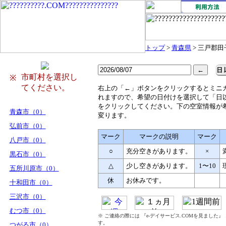
トップ
>
青森県
> 三戸郡田
市町村を選択し
※
てください。
右
上の「←」ボタンをクリックするとミニ
れますので、希望の日付けを選択して「日
をクリックしてください。下の空室情報が
青森市（0）
変ります。
弘前市（0）
マーク
マークの説明
マーク
八戸市（0）
○
充分空きがあります。
×
黒石市（0）
△
少し空きがあります。
1〜10
五所川原市（0）
休
お休みです。
十和田市（0）
三沢市（0）
むつ市（0）
※ ご連絡の際には 『e-デイサービス.COMを見ました
す。
つがる市（0）