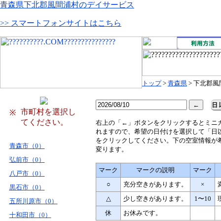
青森県下北郡風間浦村のデイサービス
>> スマートフォンサイトはこちら
トップ
>
青森県
> 下北郡
市町村を選択し
※
てください。
右
上の「←」ボタンをクリックするとミニ
れますので、希望の日付けを選択して「日
をクリックしてください。下の空室情報が
青森市（0）
変ります。
弘前市（0）
マーク
マークの説明
マーク
八戸市（0）
○
充分空きがあります。
×
黒石市（0）
△
少し空きがあります。
1〜10
五所川原市（0）
休
お休みです。
十和田市（0）