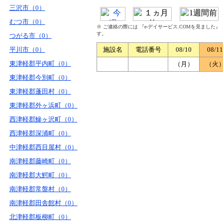
三沢市（0）
むつ市（0）
※ ご連絡の際には 『e-デイサービス.COMを見ました
す。
つがる市（0）
平川市（0）
施設名
電話番号
08/10
08/11
東津軽郡平内町（0）
（月）
（火
東津軽郡今別町（0）
東津軽郡蓬田村（0）
東津軽郡外ヶ浜町（0）
西津軽郡鰺ヶ沢町（0）
西津軽郡深浦町（0）
中津軽郡西目屋村（0）
南津軽郡藤崎町（0）
南津軽郡大鰐町（0）
南津軽郡常盤村（0）
南津軽郡田舎館村（0）
北津軽郡板柳町（0）