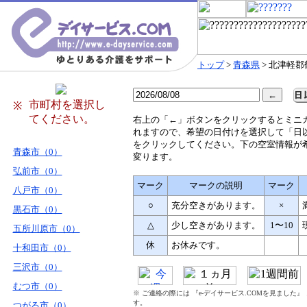
トップ
>
青森県
> 北津軽
市町村を選択し
※
てください。
右
上の「←」ボタンをクリックするとミニ
れますので、希望の日付けを選択して「日
をクリックしてください。下の空室情報が
青森市（0）
変ります。
弘前市（0）
マーク
マークの説明
マーク
八戸市（0）
○
充分空きがあります。
×
黒石市（0）
△
少し空きがあります。
1〜10
五所川原市（0）
休
お休みです。
十和田市（0）
三沢市（0）
むつ市（0）
※ ご連絡の際には 『e-デイサービス.COMを見ました
す。
つがる市（0）