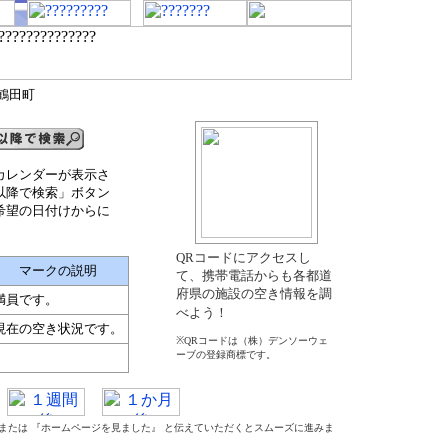
郡鶴田町
カレンダーが表示さ
以降で検索」ボタン
希望の日付けからに
QRコードにアクセスし
マークの説明
て、携帯電話からも各都道
府県の施設の空き情報を調
満員です。
べよう！
現在の空き状況です。
※QRコードは（株）デンソーウェ
ーブの登録商標です。
』 または 『ホームページを見ました』 と伝えていただくとスムーズに進みま