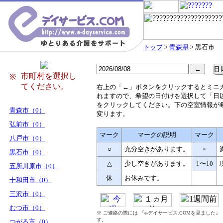
トップ
>
青森県
> 黒石市
市町村を選択し
※
てください。
右
上の「←」ボタンをクリックするとミニ
れますので、希望の日付けを選択して「日
をクリックしてください。下の空室情報が
青森市（0）
変ります。
弘前市（0）
マーク
マークの説明
マーク
八戸市（0）
○
充分空きがあります。
×
黒石市（0）
△
少し空きがあります。
1〜10
五所川原市（0）
休
お休みです。
十和田市（0）
三沢市（0）
むつ市（0）
※ ご連絡の際には 『e-デイサービス.COMを見ました
す。
つがる市（0）