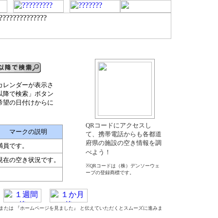
カレンダーが表示さ
以降で検索」ボタン
希望の日付けからに
QRコードにアクセスし
マークの説明
て、携帯電話からも各都道
府県の施設の空き情報を調
満員です。
べよう！
現在の空き状況です。
※QRコードは（株）デンソーウェ
ーブの登録商標です。
』 または 『ホームページを見ました』 と伝えていただくとスムーズに進みま